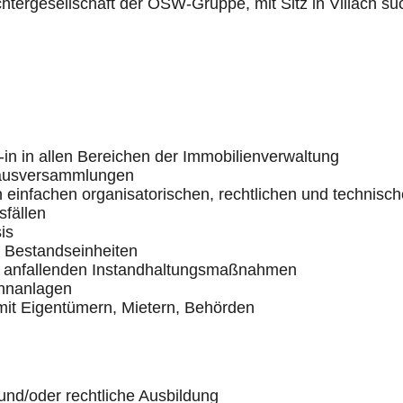
ochtergesellschaft der ÖSW-Gruppe, mit Sitz in Villach 
-in in allen Bereichen der Immobilienverwaltung
 Hausversammlungen
n einfachen organisatorischen, rechtlichen und technisc
fällen
is
 Bestandseinheiten
g anfallenden Instandhaltungsmaßnahmen
hnanlagen
it Eigentümern, Mietern, Behörden
nd/oder rechtliche Ausbildung